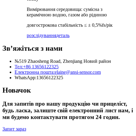
Вимірювання середовища: сумісна з
керамічною водою, газом або рідиною
довгострокова стабільність ≤ ± 0,5%fs/рік
розслідування
деталь
Зв’яжіться з нами
№519 Zhaosheng Road, Zhenjiang Новий район
Тел:
+86 13656122325
Електронна пошта:
elaine@ansi-sensor.com
WhatsApp:
13656122325
Новачок
Для запитів про нашу продукцію чи прицеліст,
будь ласка, залиште свій електронний лист нам, і
ми будемо контактувати протягом 24 годин.
Запит зараз