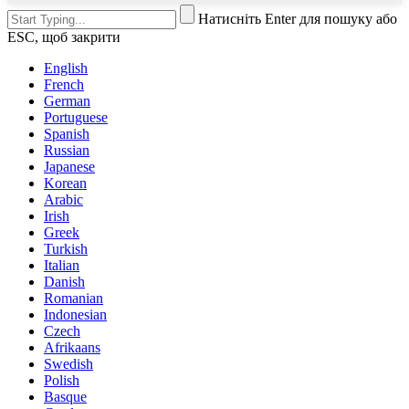
Натисніть Enter для пошуку або
ESC, щоб закрити
English
French
German
Portuguese
Spanish
Russian
Japanese
Korean
Arabic
Irish
Greek
Turkish
Italian
Danish
Romanian
Indonesian
Czech
Afrikaans
Swedish
Polish
Basque