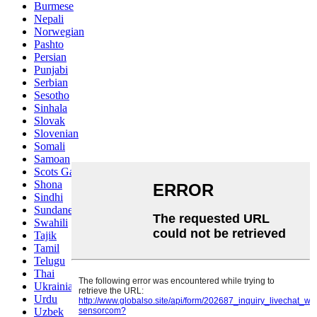
Burmese
Nepali
Norwegian
Pashto
Persian
Punjabi
Serbian
Sesotho
Sinhala
Slovak
Slovenian
Somali
Samoan
Scots Gaelic
Shona
Sindhi
Sundanese
Swahili
Tajik
Tamil
Telugu
Thai
Ukrainian
Urdu
Uzbek