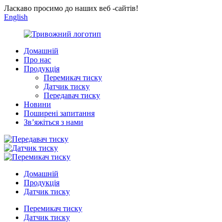
Ласкаво просимо до наших веб -сайтів!
English
Домашній
Про нас
Продукція
Перемикач тиску
Датчик тиску
Передавач тиску
Новини
Поширені запитання
Зв’яжіться з нами
Домашній
Продукція
Датчик тиску
Перемикач тиску
Датчик тиску