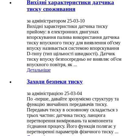
Вихідні характеристики датчика
тиску споживання
за адміністратором 25-03-10
Вихідні характеристики датчика тиску
прийому: в електронних двигунах
впорскування палива використання датчика
тиску впускного тиску для виявлення об'єму
впуску називається системою впорскування
D-типу (тип щільності швидкості). Датчик
тиску впуску безпосередньо не виявляє об'єм
впускного повітря, як ...
Детальніше
Заходи безпеки тиску
за адміністрацією 25-03-04
По -перше, давайте зрозуміємо структуру та
функцію звичайних передавачів тиску.
Передавач тиску в основному складається з
трьох частин: датчика тиску, ланцюга
перетворення вимірювань та компонента
з'єднання процесу. Його функція полягає у
перетворенні параметрів фізичного тиску ...