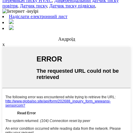
Перемикач тиску HVAC
,
Диференціальний датчик тиску
повітря
,
Датчик тиску
,
Датчик тиску підвіски
,
Надіслати електронний лист
Андроїд
x