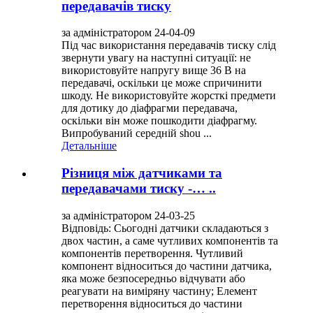
передавачів тиску
за адміністратором 24-04-09
Під час використання передавачів тиску слід
звернути увагу на наступні ситуації: не
використовуйте напругу вище 36 В на
передавачі, оскільки це може спричинити
шкоду. Не використовуйте жорсткі предмети
для дотику до діафрагми передавача,
оскільки він може пошкодити діафрагму.
Випробуваний середній shou ...
Детальніше
Різниця між датчиками та
передавачами тиску -… ..
за адміністратором 24-03-25
Відповідь: Сьогодні датчики складаються з
двох частин, а саме чутливих компонентів та
компонентів перетворення. Чутливий
компонент відноситься до частини датчика,
яка може безпосередньо відчувати або
реагувати на виміряну частину; Елемент
перетворення відноситься до частини