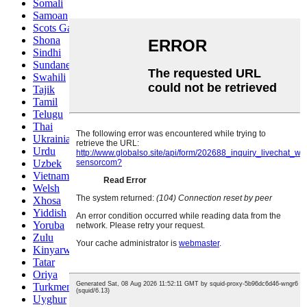
Somali
Samoan
Scots Gaelic
Shona
Sindhi
Sundanese
Swahili
Tajik
Tamil
Telugu
Thai
Ukrainian
Urdu
Uzbek
Vietnamese
Welsh
Xhosa
Yiddish
Yoruba
Zulu
Kinyarwanda
Tatar
Oriya
Turkmen
Uyghur