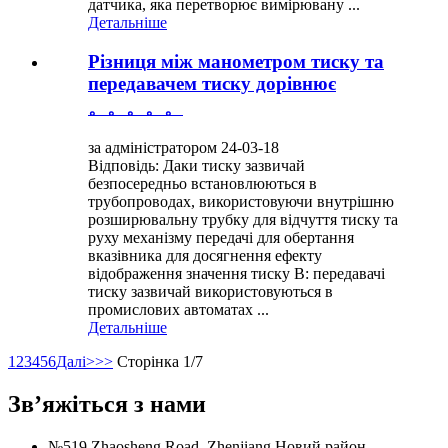
датчика, яка перетворює вимірювану ...
Детальніше
Різниця між манометром тиску та
передавачем тиску дорівнює
。。。。。
за адміністратором 24-03-18
Відповідь: Даки тиску зазвичай
безпосередньо встановлюються в
трубопроводах, використовуючи внутрішню
розширювальну трубку для відчуття тиску та
руху механізму передачі для обертання
вказівника для досягнення ефекту
відображення значення тиску B: передавачі
тиску зазвичай використовуються в
промислових автоматах ...
Детальніше
1
2
3
4
5
6
Далі>
>>
Сторінка 1/7
Зв’яжіться з нами
№519 Zhaosheng Road, Zhenjiang Новий район