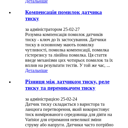
Детальніше
Компенсація помилок датчика
тиску
за адміністратором 25-02-27
Розумна компенсація помилок датчиків
тиску - ключ до їх застосування. Датчики
тиску в основному мають помилку
чутливості, помилка компенсації, помилка
гістерезису та лінійна помилка. Ця стаття
введе механізми цих чотирьох помилок та їх
вплив на результати тестів. У той же час, ...
Детальніше
Різниця між датчиком тиску, реле
тиску та перемикачем тиску
за адміністрацією 25-02-24
Датчик тиску складається з варистора та
ланцюга перетворення, який використовує
тиск вимірюваного середовища для діяти на
Varistor для отримання невеликої зміни
струму або напруги. Датчики часто потрібно